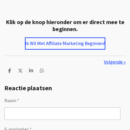
Klik op de knop hieronder om er direct mee te
beginnen.
Ik Wil Met Affiliate Marketing Beginnen!
Volgende
»
D
D
S
D
e
e
h
e
l
e
a
l
Reactie plaatsen
e
l
r
e
n
e
n
Naam *
E-mailadres *