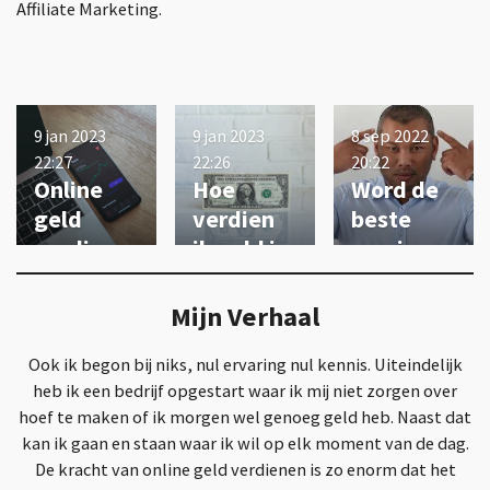
Affiliate Marketing.
9 jan 2023
9 jan 2023
8 sep 2022
22:27
22:26
20:22
Online
Hoe
Word de
geld
verdien
beste
verdiene
ik geld in
versie
n tijdens
een
van
een
crisis.
jezelf - E-
Mijn Verhaal
crisis.
Book -
Review
Ook ik begon bij niks, nul ervaring nul kennis. Uiteindelijk
heb ik een bedrijf opgestart waar ik mij niet zorgen over
hoef te maken of ik morgen wel genoeg geld heb. Naast dat
kan ik gaan en staan waar ik wil op elk moment van de dag.
De kracht van online geld verdienen is zo enorm dat het