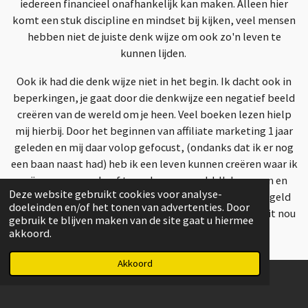
iedereen financieel onafhankelijk kan maken. Alleen hier
komt een stuk discipline en mindset bij kijken, veel mensen
hebben niet de juiste denk wijze om ook zo'n leven te
kunnen lijden.
Ook ik had die denk wijze niet in het begin. Ik dacht ook in
beperkingen, je gaat door die denkwijze een negatief beeld
creëren van de wereld om je heen. Veel boeken lezen hielp
mij hierbij. Door het beginnen van affiliate marketing 1 jaar
geleden en mij daar volop gefocust, (ondanks dat ik er nog
een baan naast had) heb ik een leven kunnen creëren waar ik
mij geen zorgen hoef te maken over geld. Ik kan gaan en
Deze website gebruikt cookies voor analyse-
staan waar ik wil en het enigste wat ik nodig heb om geld
doeleinden en/of het tonen van advertenties. Door
kunnen te verdienen is een laptop met wifi. Wie wilt dit nou
gebruik te blijven maken van de site gaat u hiermee
niet?
akkoord.
Akkoord
I
T
P
F