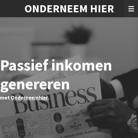
ONDERNEEM HIER
Ga
direct
naar
de
hoofdinhoud
Passief inkomen
genereren
met
Onderneemhier
.