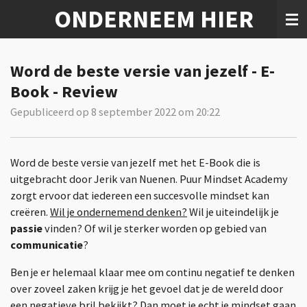
ONDERNEEM HIER
Ga
direct
naar
de
Word de beste versie van jezelf - E-
hoofdinhoud
Book - Review
Gepubliceerd op 8 september 2022 om 20:22
Word de beste versie van jezelf met het E-Book die is
uitgebracht door Jerik van Nuenen. Puur Mindset Academy
zorgt ervoor dat iedereen een succesvolle mindset kan
creëren.
Wil je ondernemend denken?
Wil je uiteindelijk je
passie
vinden? Of wil je sterker worden op gebied van
communicatie
?
Ben je er helemaal klaar mee om continu negatief te denken
over zoveel zaken krijg je het gevoel dat je de wereld door
een negatieve bril bekijkt? Dan moet je echt je mindset gaan